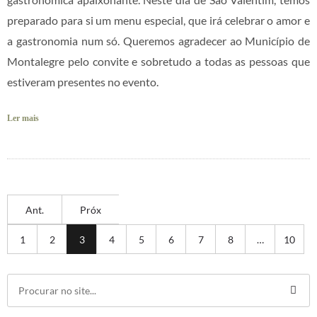
preparado para si um menu especial, que irá celebrar o amor e
a gastronomia num só. Queremos agradecer ao Município de
Montalegre pelo convite e sobretudo a todas as pessoas que
estiveram presentes no evento.
Ler mais
Ant.
Próx
1
2
3
4
5
6
7
8
…
10