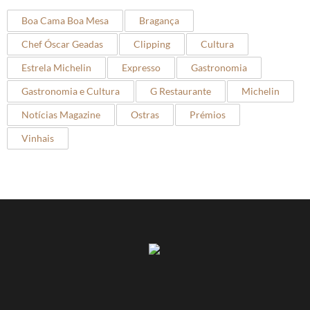
Boa Cama Boa Mesa
Bragança
Chef Óscar Geadas
Clipping
Cultura
Estrela Michelin
Expresso
Gastronomia
Gastronomia e Cultura
G Restaurante
Michelin
Notícias Magazine
Ostras
Prémios
Vinhais