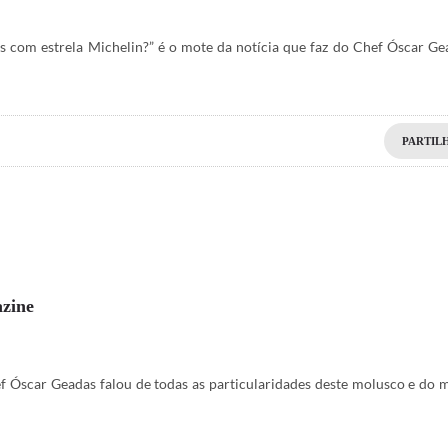
s com estrela Michelin?” é o mote da notícia que faz do Chef Óscar Ge
PARTIL
azine
f Óscar Geadas falou de todas as particularidades deste molusco e do 