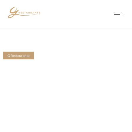
G Restaurante
CHEF ÓSCAR
CONFIRMADO NO
VAGOS SENSATION