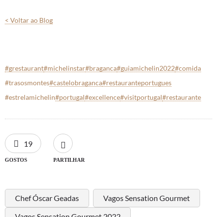
< Voltar ao Blog
#grestaurant
#michelinstar
#braganca
#guiamichelin2022
#comida
#trasosmontes
#castelobraganca
#restauranteportugues
#estrelamichelin
#portugal
#excellence
#visitportugal
#restaurante
19
GOSTOS
PARTILHAR
Chef Óscar Geadas
Vagos Sensation Gourmet
Vagos Sensation Gourmet 2022