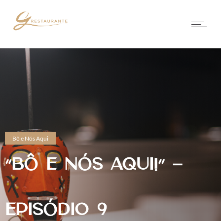
Bô e Nós Aqui
“BÔ E NÓS AQUI!” –
EPISÓDIO 9