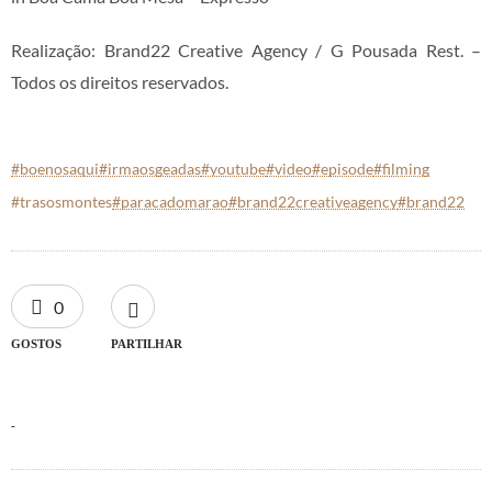
Realização: Brand22 Creative Agency / G Pousada Rest. –
Todos os direitos reservados.
#boenosaqui
#irmaosgeadas
#youtube
#video
#episode
#filming
#trasosmontes
#paracadomarao
#brand22creativeagency
#brand22
0
GOSTOS
PARTILHAR
-