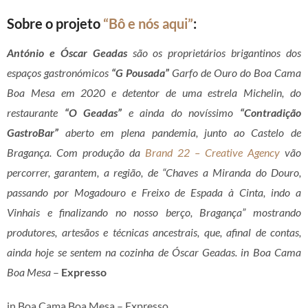
Sobre o projeto
“Bô e nós aqui”
:
António e Óscar Geadas
são os proprietários brigantinos dos
espaços gastronómicos
“G Pousada”
Garfo de Ouro do Boa Cama
Boa Mesa em 2020 e detentor de uma estrela Michelin, do
restaurante
“O Geadas”
e ainda do novíssimo
“Contradição
GastroBar”
aberto em plena pandemia, junto ao Castelo de
Bragança. Com produção da
Brand 22 – Creative Agency
vão
percorrer, garantem, a região, de “Chaves a Miranda do Douro,
passando por Mogadouro e Freixo de Espada à Cinta, indo a
Vinhais e finalizando no nosso berço, Bragança” mostrando
produtores, artesãos e técnicas ancestrais, que, afinal de contas,
ainda hoje se sentem na cozinha de Óscar Geadas. in Boa Cama
Boa Mesa
–
Expresso
in Boa Cama Boa Mesa – Expresso