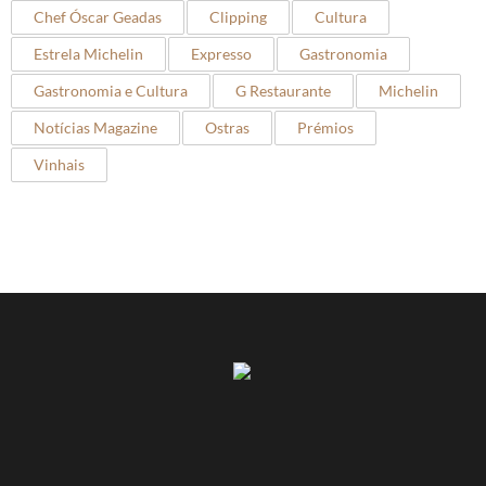
Chef Óscar Geadas
Clipping
Cultura
Estrela Michelin
Expresso
Gastronomia
Gastronomia e Cultura
G Restaurante
Michelin
Notícias Magazine
Ostras
Prémios
Vinhais